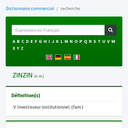
Dictionnaire commercial
recherche
A
B
C
D
E
F
G
H
I
J
K
L
M
N
O
P
Q
R
S
T
U
V
W
X
Y
Z
ZINZIN
(n. m.)
Définition(s)
V. Investisseur institutionnel. (fam.)