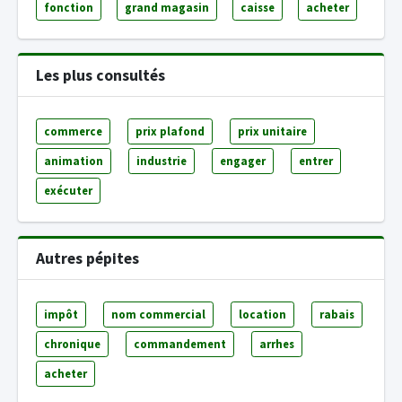
fonction
grand magasin
caisse
acheter
Les plus consultés
commerce
prix plafond
prix unitaire
animation
industrie
engager
entrer
exécuter
Autres pépites
impôt
nom commercial
location
rabais
chronique
commandement
arrhes
acheter