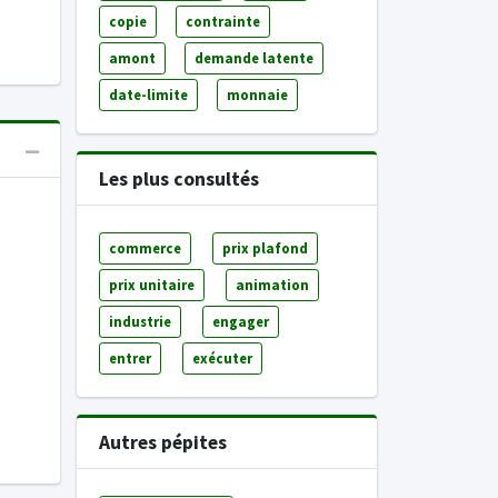
copie
contrainte
amont
demande latente
date-limite
monnaie
Les plus consultés
commerce
prix plafond
prix unitaire
animation
industrie
engager
entrer
exécuter
Autres pépites