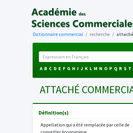
Dictionnaire commercial
recherche
attach
A
B
C
D
E
F
G
H
I
J
K
L
M
N
O
P
Q
R
S
T
ATTACHÉ COMMERCI
Définition(s)
Appellation qui a été remplacée par celle de
conseiller économique