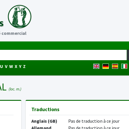
é commercial
U
V
W
X
Y
Z
AL
(loc. m.)
Traductions
Anglais (GB)
Pas de traduction à ce jour
Allemand
Pas de traduction à ce jour