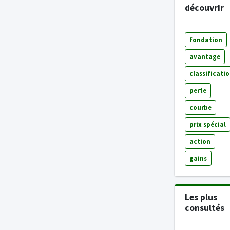
découvrir
fondation
avantage
classificati
perte
courbe
prix spécial
action
gains
Les plus
consultés