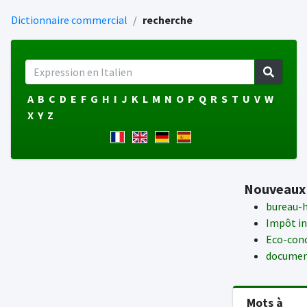
Dictionnaire commercial
recherche
A
B
C
D
E
F
G
H
I
J
K
L
M
N
O
P
Q
R
S
T
U
V
W
X
Y
Z
Nouveaux
bureau-
Impôt in
Eco-con
documen
Mots à