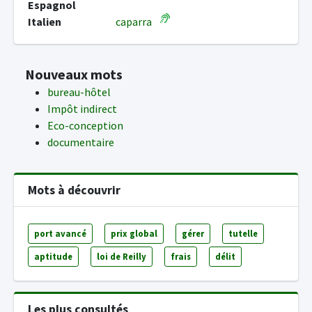
Espagnol
Italien
caparra
Nouveaux mots
bureau-hôtel
Impôt indirect
Eco-conception
documentaire
Mots à découvrir
port avancé
prix global
gérer
tutelle
aptitude
loi de Reilly
frais
délit
Les plus consultés