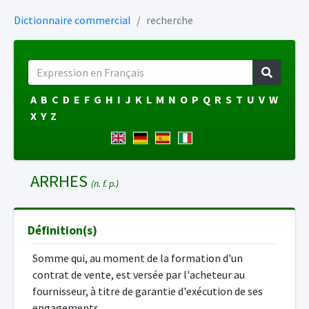
Dictionnaire commercial
recherche
A
B
C
D
E
F
G
H
I
J
K
L
M
N
O
P
Q
R
S
T
U
V
W
X
Y
Z
ARRHES
(n. f. p.)
Définition(s)
Somme qui, au moment de la formation d'un
contrat de vente, est versée par l'acheteur au
fournisseur, à titre de garantie d'exécution de ses
engagements.