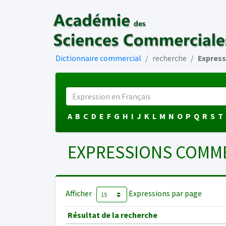
Dictionnaire commercial
recherche
Expres
A
B
C
D
E
F
G
H
I
J
K
L
M
N
O
P
Q
R
S
T
EXPRESSIONS COMME
Afficher
Expressions par page
Résultat de la recherche