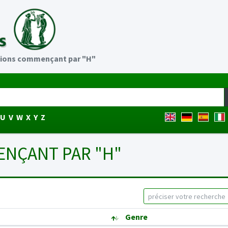
sions commençant par "H"
U
V
W
X
Y
Z
NÇANT PAR "H"
Genre