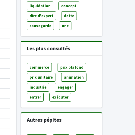
liquidation
concept
dire d'expert
dette
sauvegarde
une
Les plus consultés
commerce
prix plafond
prix unitaire
animation
industrie
engager
entrer
exécuter
Autres pépites