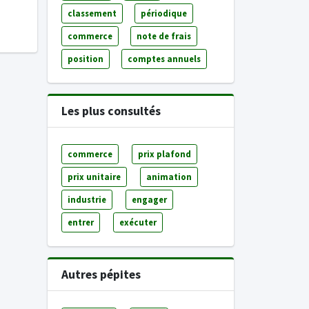
classement
périodique
commerce
note de frais
position
comptes annuels
Les plus consultés
commerce
prix plafond
prix unitaire
animation
industrie
engager
entrer
exécuter
Autres pépites