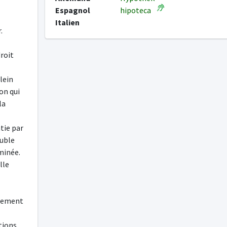
Espagnol
hipoteca
Italien
.
roit
lein
on qui
la
tie par
euble
minée.
lle
ssement
tions