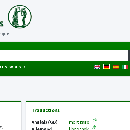
èque
U
V
W
X
Y
Z
Traductions
Anglais (GB)
mortgage
e,
Allemand
Hypothek