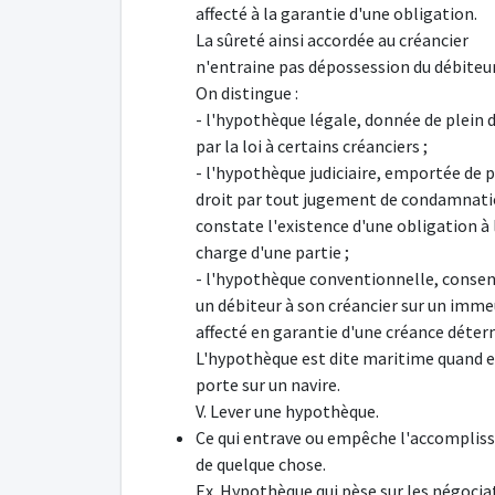
affecté à la garantie d'une obligation.
La sûreté ainsi accordée au créancier
n'entraine pas dépossession du débiteur
On distingue :
- l'hypothèque légale, donnée de plein d
par la loi à certains créanciers ;
- l'hypothèque judiciaire, emportée de p
droit par tout jugement de condamnati
constate l'existence d'une obligation à 
charge d'une partie ;
- l'hypothèque conventionnelle, consen
un débiteur à son créancier sur un imm
affecté en garantie d'une créance déter
L'hypothèque est dite maritime quand e
porte sur un navire.
V. Lever une hypothèque.
Ce qui entrave ou empêche l'accompli
de quelque chose.
Ex. Hypothèque qui pèse sur les négocia