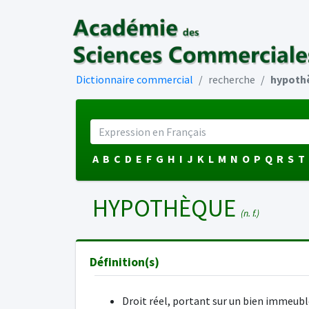
Dictionnaire commercial
recherche
hypoth
A
B
C
D
E
F
G
H
I
J
K
L
M
N
O
P
Q
R
S
T
HYPOTHÈQUE
(n. f.)
Définition(s)
Droit réel, portant sur un bien immeubl