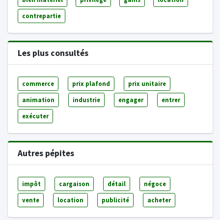
contrepartie
Les plus consultés
commerce
prix plafond
prix unitaire
animation
industrie
engager
entrer
exécuter
Autres pépites
impôt
cargaison
détail
négoce
vente
location
publicité
acheter