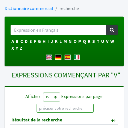
Dictionnaire commercial
recherche
A
B
C
D
E
F
G
H
I
J
K
L
M
N
O
P
Q
R
S
T
U
V
W
X
Y
Z
EXPRESSIONS COMMENÇANT PAR "V"
Afficher
Expressions par page
Résultat de la recherche