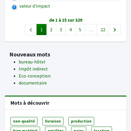
valeur d'impact
de 1 à 15 sur 329
1
2
3
4
5
…
22
Nouveaux mots
bureau-hôtel
Impôt indirect
Eco-conception
documentaire
Mots à découvrir
non-qualité
livraison
production
bien matériel
privilège
gains
location