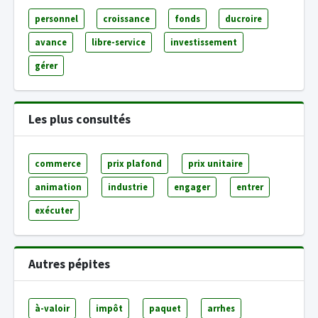
personnel
croissance
fonds
ducroire
avance
libre-service
investissement
gérer
Les plus consultés
commerce
prix plafond
prix unitaire
animation
industrie
engager
entrer
exécuter
Autres pépites
à-valoir
impôt
paquet
arrhes