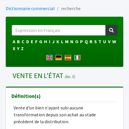
Dictionnaire commercial
recherche
A
B
C
D
E
F
G
H
I
J
K
L
M
N
O
P
Q
R
S
T
U
V
W
X
Y
Z
VENTE EN L'ÉTAT
(loc. f.)
Définition(s)
Vente d'un bien n'ayant subi aucune
transformation depuis son achat au stade
précédent de la distribution.