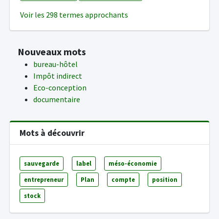
Voir les 298 termes approchants
Nouveaux mots
bureau-hôtel
Impôt indirect
Eco-conception
documentaire
Mots à découvrir
sauvegarde
label
méso-économie
entrepreneur
Plan
compte
position
stock