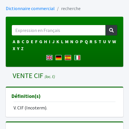
Dictionnaire commercial
recherche
A
B
C
D
E
F
G
H
I
J
K
L
M
N
O
P
Q
R
S
T
U
V
W
X
Y
Z
VENTE CIF
(loc. f.)
Définition(s)
V. CIF (Incoterm).