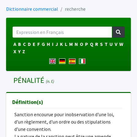
Dictionnaire commercial
recherche
A
B
C
D
E
F
G
H
I
J
K
L
M
N
O
P
Q
R
S
T
U
V
W
X
Y
Z
PÉNALITÉ
(n. f.)
Définition(s)
Sanction encourue pour inobservation d'une loi,
d'un règlement, d'un ordre ou des stipulations
d'une convention.
La nature de la sanction peut être une amende