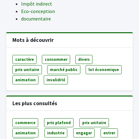
Impôt indirect
Eco-conception
documentaire
Mots à découvrir
caractère
consommer
divers
prix unitaire
marché public
lot économique
animation
invalidité
Les plus consultés
commerce
prix plafond
prix unitaire
animation
industrie
engager
entrer