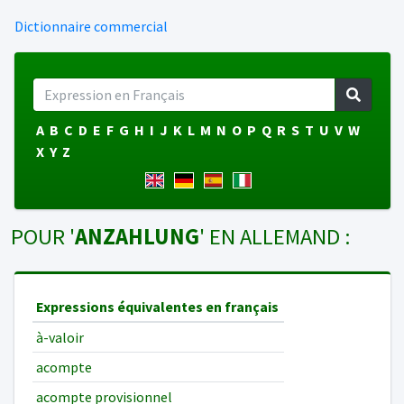
Dictionnaire commercial
A
B
C
D
E
F
G
H
I
J
K
L
M
N
O
P
Q
R
S
T
U
V
W
X
Y
Z
POUR '
ANZAHLUNG
' EN ALLEMAND :
Expressions équivalentes en français
à-valoir
acompte
acompte provisionnel