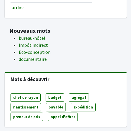
arrhes
Nouveaux mots
bureau-hôtel
Impôt indirect
Eco-conception
documentaire
Mots à découvrir
chef de rayon
budget
agrégat
nantissement
payable
expédition
preneur de prix
appel d'offres