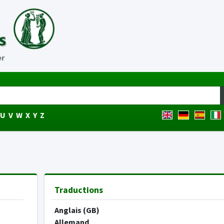
er
U
V
W
X
Y
Z
Traductions
Anglais (GB)
Allemand