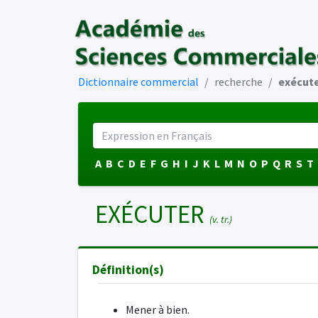
Dictionnaire commercial
recherche
exécut
A
B
C
D
E
F
G
H
I
J
K
L
M
N
O
P
Q
R
S
T
EXÉCUTER
(v. tr.)
Définition(s)
Mener à bien.