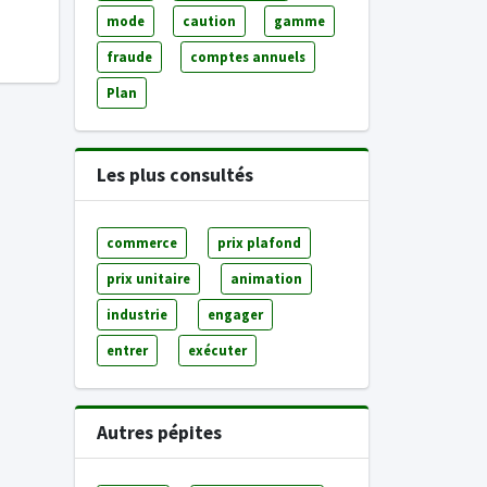
mode
caution
gamme
fraude
comptes annuels
Plan
Les plus consultés
commerce
prix plafond
prix unitaire
animation
industrie
engager
entrer
exécuter
Autres pépites