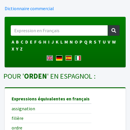
Dictionnaire commercial
A
B
C
D
E
F
G
H
I
J
K
L
M
N
O
P
Q
R
S
T
U
V
W
X
Y
Z
POUR '
ORDEN
' EN ESPAGNOL :
Expressions équivalentes en français
assignation
filière
ordre