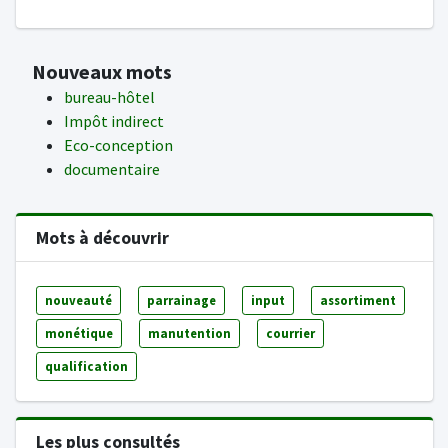
Nouveaux mots
bureau-hôtel
Impôt indirect
Eco-conception
documentaire
Mots à découvrir
nouveauté
parrainage
input
assortiment
monétique
manutention
courrier
qualification
Les plus consultés