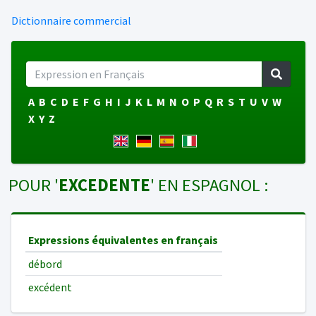
Dictionnaire commercial
A
B
C
D
E
F
G
H
I
J
K
L
M
N
O
P
Q
R
S
T
U
V
W
X
Y
Z
POUR '
EXCEDENTE
' EN ESPAGNOL :
Expressions équivalentes en français
débord
excédent