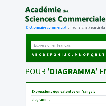
Dictionnaire commercial
recherche à partir d
A
B
C
D
E
F
G
H
I
J
K
L
M
N
O
P
Q
R
S
T
POUR '
DIAGRAMMA
' E
Expressions équivalentes en français
diagramme