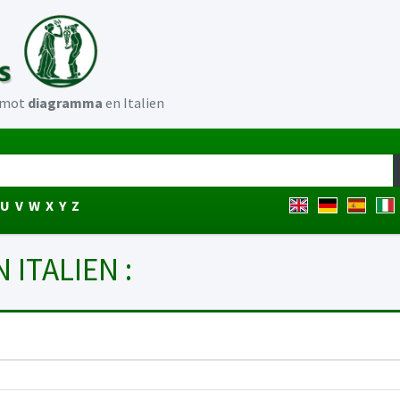
u mot
diagramma
en Italien
U
V
W
X
Y
Z
N ITALIEN :