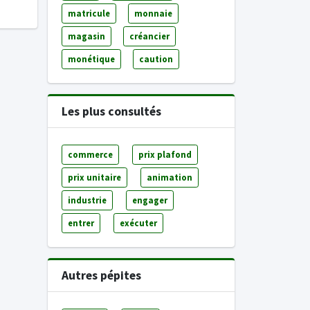
matricule
monnaie
magasin
créancier
monétique
caution
Les plus consultés
commerce
prix plafond
prix unitaire
animation
industrie
engager
entrer
exécuter
Autres pépites