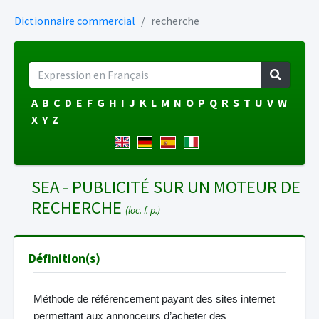
Dictionnaire commercial
recherche
A
B
C
D
E
F
G
H
I
J
K
L
M
N
O
P
Q
R
S
T
U
V
W
X
Y
Z
SEA - PUBLICITÉ SUR UN MOTEUR DE
RECHERCHE
(loc. f. p.)
Définition(s)
Méthode de référencement payant des sites internet
permettant aux annonceurs d’acheter des