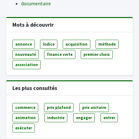
documentaire
Mots à découvrir
annonce
índice
acquisition
méthode
nouveauté
finance verte
premier choix
association
Les plus consultés
commerce
prix plafond
prix unitaire
animation
industrie
engager
entrer
exécuter