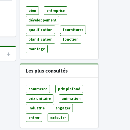
bien
entreprise
développement
qualification
fournitures
planification
fonction
montage
Les plus consultés
commerce
prix plafond
prix unitaire
animation
industrie
engager
entrer
exécuter