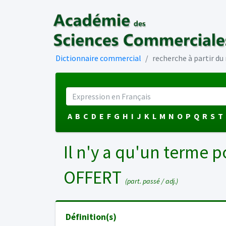
Dictionnaire commercial
recherche à partir d
A
B
C
D
E
F
G
H
I
J
K
L
M
N
O
P
Q
R
S
T
Il n'y a qu'un terme p
OFFERT
(part. passé / adj.)
Définition(s)