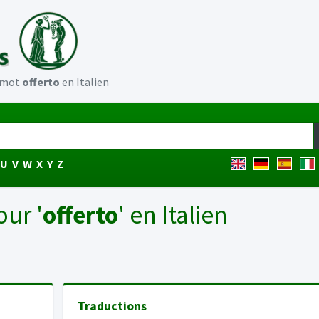
u mot
offerto
en Italien
U
V
W
X
Y
Z
our '
offerto
' en Italien
Traductions