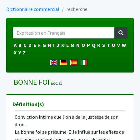
Dictionnaire commercial
recherche
A
B
C
D
E
F
G
H
I
J
K
L
M
N
O
P
Q
R
S
T
U
V
W
X
Y
Z
BONNE FOI
(loc. f.)
Définition(s)
Conviction intime que l'on a de la justesse de son
droit.
La bonne foi se présume. Elle influe sur les effets de
certaines conventions ; ainsi, en cas de vente