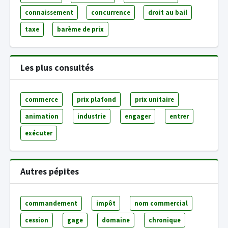
connaissement
concurrence
droit au bail
taxe
barème de prix
Les plus consultés
commerce
prix plafond
prix unitaire
animation
industrie
engager
entrer
exécuter
Autres pépites
commandement
impôt
nom commercial
cession
gage
domaine
chronique