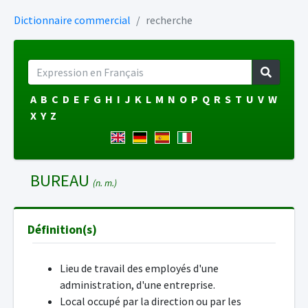
Dictionnaire commercial
recherche
A
B
C
D
E
F
G
H
I
J
K
L
M
N
O
P
Q
R
S
T
U
V
W
X
Y
Z
BUREAU
(n. m.)
Définition(s)
Lieu de travail des employés d'une
administration, d'une entreprise.
Local occupé par la direction ou par les