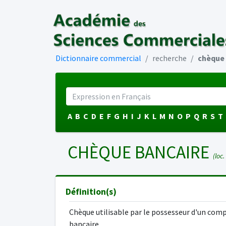
Dictionnaire commercial
recherche
chèque 
A
B
C
D
E
F
G
H
I
J
K
L
M
N
O
P
Q
R
S
T
CHÈQUE BANCAIRE
(loc.
Définition(s)
Chèque utilisable par le possesseur d'un com
bancaire.