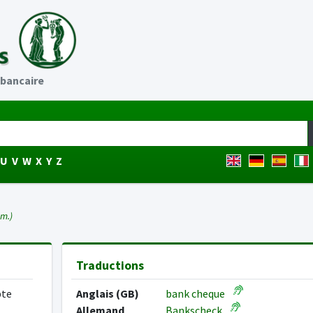
bancaire
U
V
W
X
Y
Z
 m.)
Traductions
pte
Anglais (GB)
bank cheque
Allemand
Bankscheck