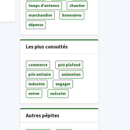
temps d'antenne
chantier
marchandise
honoraires
dépense
Les plus consultés
commerce
prix plafond
prix unitaire
animation
industrie
engager
entrer
exécuter
Autres pépites