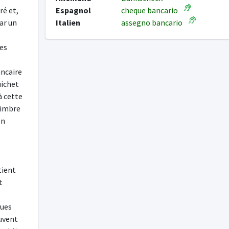
ré et,
Espagnol
cheque bancario
ar un
Italien
assegno bancario
es
ancaire
uichet
à cette
timbre
on
tient
t
ques
euvent