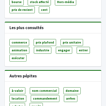
bourse
stock affecté
Hors-média
prix de revient
cent
Les plus consultés
commerce
prix plafond
prix unitaire
animation
industrie
engager
entrer
exécuter
Autres pépites
à-valoir
nom commercial
domaine
location
commandement
arrhes