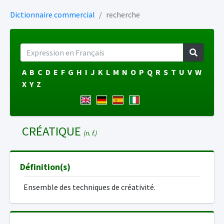
Dictionnaire commercial
recherche
A
B
C
D
E
F
G
H
I
J
K
L
M
N
O
P
Q
R
S
T
U
V
W
X
Y
Z
CRÉATIQUE
(n. f.)
Définition(s)
Ensemble des techniques de créativité.