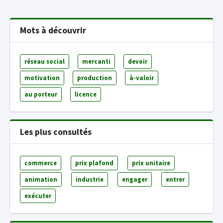
Mots à découvrir
réseau social
mercanti
devoir
motivation
production
à-valoir
au porteur
licence
Les plus consultés
commerce
prix plafond
prix unitaire
animation
industrie
engager
entrer
exécuter