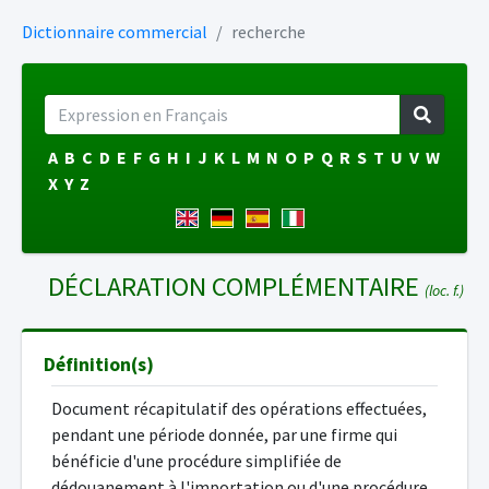
Dictionnaire commercial
recherche
A
B
C
D
E
F
G
H
I
J
K
L
M
N
O
P
Q
R
S
T
U
V
W
X
Y
Z
DÉCLARATION COMPLÉMENTAIRE
(loc. f.)
Définition(s)
Document récapitulatif des opérations effectuées,
pendant une période donnée, par une firme qui
bénéficie d'une procédure simplifiée de
dédouanement à l'importation ou d'une procédure