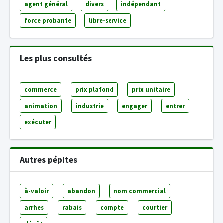
agent général
divers
indépendant
force probante
libre-service
Les plus consultés
commerce
prix plafond
prix unitaire
animation
industrie
engager
entrer
exécuter
Autres pépites
à-valoir
abandon
nom commercial
arrhes
rabais
compte
courtier