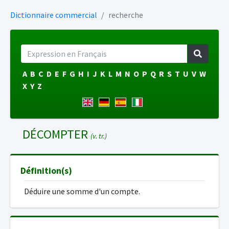
Dictionnaire commercial
recherche
A
B
C
D
E
F
G
H
I
J
K
L
M
N
O
P
Q
R
S
T
U
V
W
X
Y
Z
DÉCOMPTER
(v. tr.)
Définition(s)
Déduire une somme d'un compte.