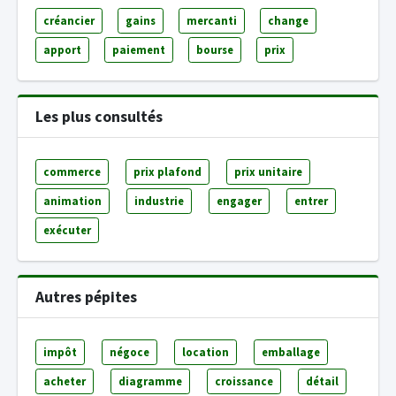
créancier
gains
mercanti
change
apport
paiement
bourse
prix
Les plus consultés
commerce
prix plafond
prix unitaire
animation
industrie
engager
entrer
exécuter
Autres pépites
impôt
négoce
location
emballage
acheter
diagramme
croissance
détail