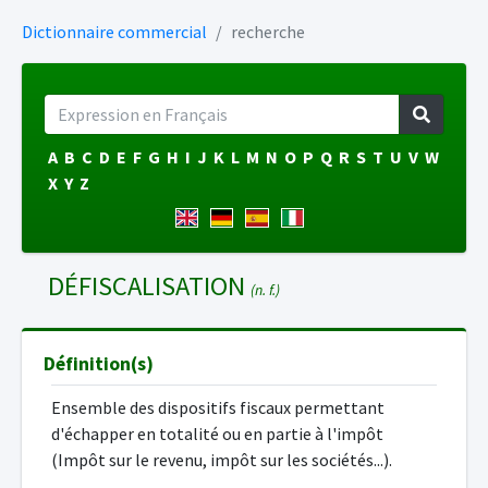
Dictionnaire commercial
recherche
A
B
C
D
E
F
G
H
I
J
K
L
M
N
O
P
Q
R
S
T
U
V
W
X
Y
Z
DÉFISCALISATION
(n. f.)
Définition(s)
Ensemble des dispositifs fiscaux permettant
d'échapper en totalité ou en partie à l'impôt
(Impôt sur le revenu, impôt sur les sociétés...).