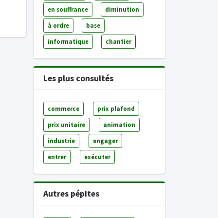
en souffrance
diminution
à ordre
base
informatique
chantier
Les plus consultés
commerce
prix plafond
prix unitaire
animation
industrie
engager
entrer
exécuter
Autres pépites