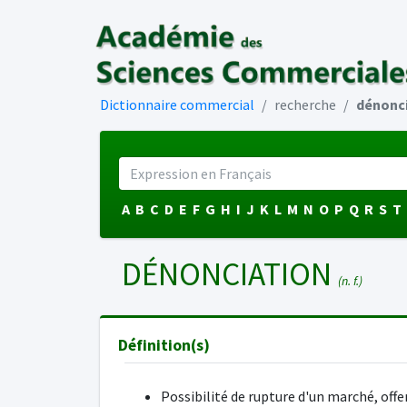
Dictionnaire commercial
recherche
dénonc
A
B
C
D
E
F
G
H
I
J
K
L
M
N
O
P
Q
R
S
T
DÉNONCIATION
(n. f.)
Définition(s)
Possibilité de rupture d'un marché, offe