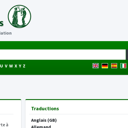
iation
U
V
W
X
Y
Z
Traductions
Anglais (GB)
rte à
Allemand