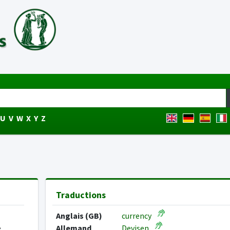
U
V
W
X
Y
Z
Traductions
Anglais (GB)
currency
,
Allemand
Devisen