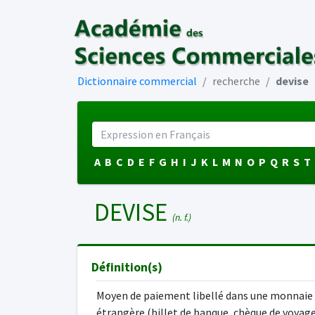
Dictionnaire commercial
recherche
devise
A
B
C
D
E
F
G
H
I
J
K
L
M
N
O
P
Q
R
S
T
DEVISE
(n. f.)
Définition(s)
Moyen de paiement libellé dans une monnaie
étrangère (billet de banque, chèque de voyage