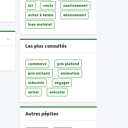
lot
vente
nantissement
achat à terme
abonnement
bien matériel
Les plus consultés
commerce
prix plafond
prix unitaire
animation
industrie
engager
entrer
exécuter
Autres pépites