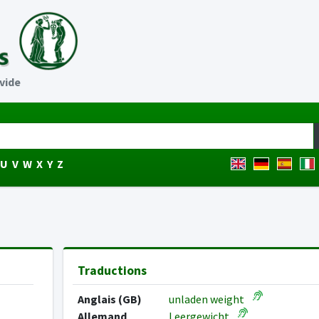
 vide
U
V
W
X
Y
Z
Traductions
Anglais (GB)
unladen weight
Allemand
Leergewicht