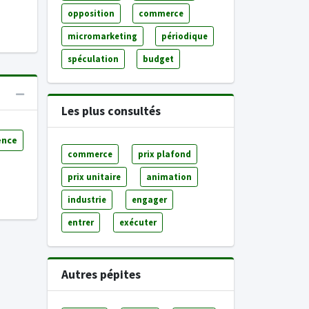
opposition
commerce
micromarketing
périodique
spéculation
budget
Les plus consultés
ence
commerce
prix plafond
prix unitaire
animation
industrie
engager
entrer
exécuter
Autres pépites