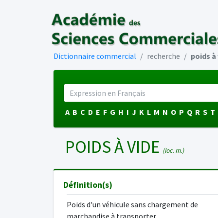
Dictionnaire commercial
recherche
poids à
A
B
C
D
E
F
G
H
I
J
K
L
M
N
O
P
Q
R
S
T
POIDS À VIDE
(loc. m.)
Définition(s)
Poids d'un véhicule sans chargement de
marchandise à transporter.