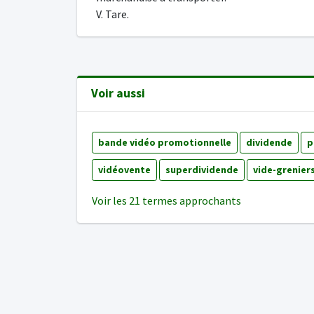
V. Tare.
Voir aussi
bande vidéo promotionnelle
dividende
p
vidéovente
superdividende
vide-grenier
Voir les 21 termes approchants