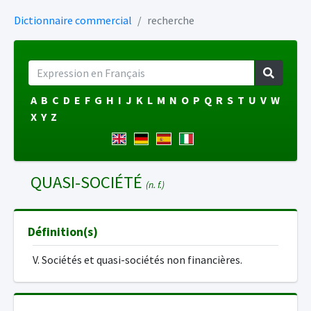
Dictionnaire commercial
recherche
A
B
C
D
E
F
G
H
I
J
K
L
M
N
O
P
Q
R
S
T
U
V
W
X
Y
Z
QUASI-SOCIÉTÉ
(n. f.)
Définition(s)
V. Sociétés et quasi-sociétés non financières.