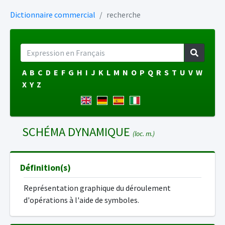
Dictionnaire commercial
recherche
A
B
C
D
E
F
G
H
I
J
K
L
M
N
O
P
Q
R
S
T
U
V
W
X
Y
Z
SCHÉMA DYNAMIQUE
(loc. m.)
Définition(s)
Représentation graphique du déroulement
d'opérations à l'aide de symboles.