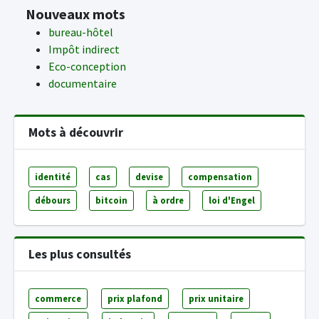
Nouveaux mots
bureau-hôtel
Impôt indirect
Eco-conception
documentaire
Mots à découvrir
identité
cas
devise
compensation
débours
bitcoin
à ordre
loi d'Engel
Les plus consultés
commerce
prix plafond
prix unitaire