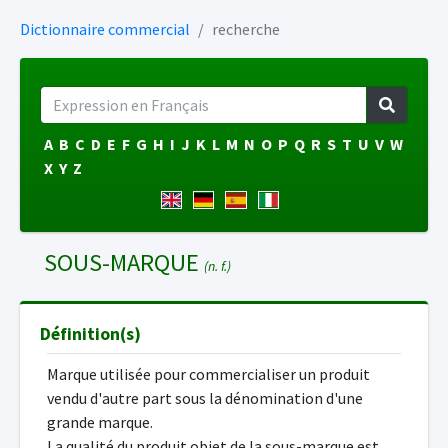
Dictionnaire commercial
recherche
A
B
C
D
E
F
G
H
I
J
K
L
M
N
O
P
Q
R
S
T
U
V
W
X
Y
Z
SOUS-MARQUE
(n. f.)
Définition(s)
Marque utilisée pour commercialiser un produit
vendu d'autre part sous la dénomination d'une
grande marque.
La qualité du produit objet de la sous-marque est