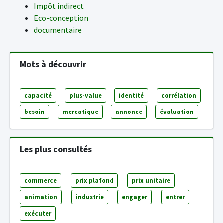
Impôt indirect
Eco-conception
documentaire
Mots à découvrir
capacité
plus-value
identité
corrélation
besoin
mercatique
annonce
évaluation
Les plus consultés
commerce
prix plafond
prix unitaire
animation
industrie
engager
entrer
exécuter