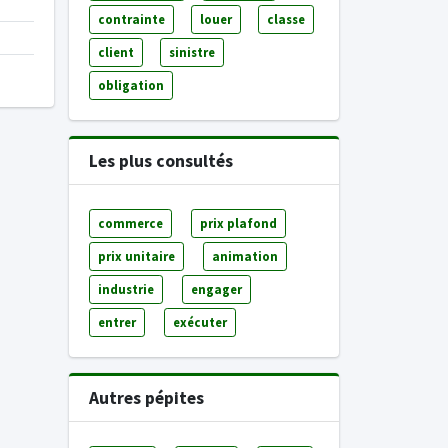
contrainte
louer
classe
client
sinistre
obligation
Les plus consultés
commerce
prix plafond
prix unitaire
animation
industrie
engager
entrer
exécuter
Autres pépites