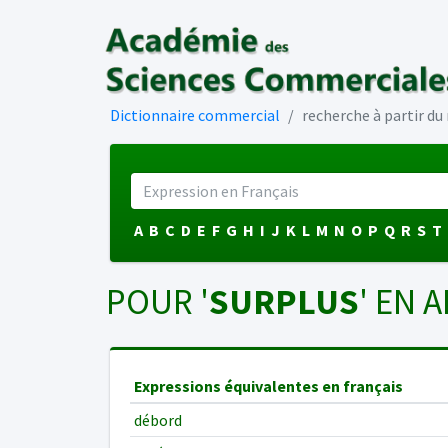
Dictionnaire commercial
recherche à partir d
A
B
C
D
E
F
G
H
I
J
K
L
M
N
O
P
Q
R
S
T
POUR '
SURPLUS
' EN A
Expressions équivalentes en français
débord