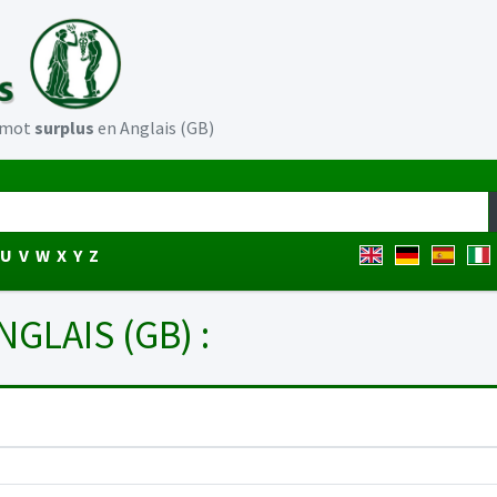
u mot
surplus
en Anglais (GB)
U
V
W
X
Y
Z
NGLAIS (GB) :