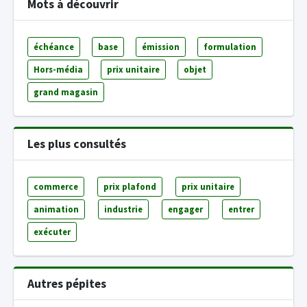
Mots à découvrir
échéance
base
émission
formulation
Hors-média
prix unitaire
objet
grand magasin
Les plus consultés
commerce
prix plafond
prix unitaire
animation
industrie
engager
entrer
exécuter
Autres pépites