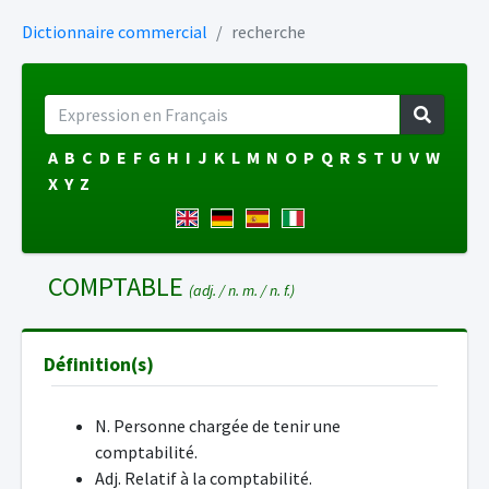
Dictionnaire commercial
recherche
A
B
C
D
E
F
G
H
I
J
K
L
M
N
O
P
Q
R
S
T
U
V
W
X
Y
Z
COMPTABLE
(adj. / n. m. / n. f.)
Définition(s)
N. Personne chargée de tenir une
comptabilité.
Adj. Relatif à la comptabilité.