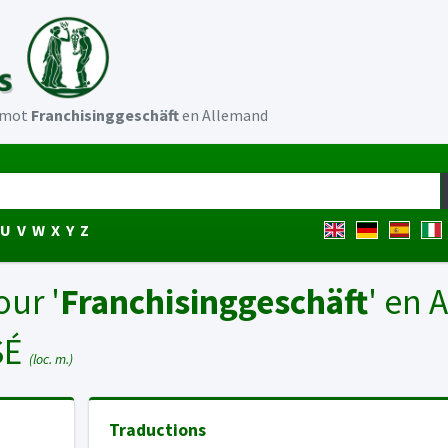
u mot
Franchisinggeschäft
en Allemand
U
V
W
X
Y
Z
our '
Franchisinggeschäft
' en 
SÉ
(loc. m.)
Traductions