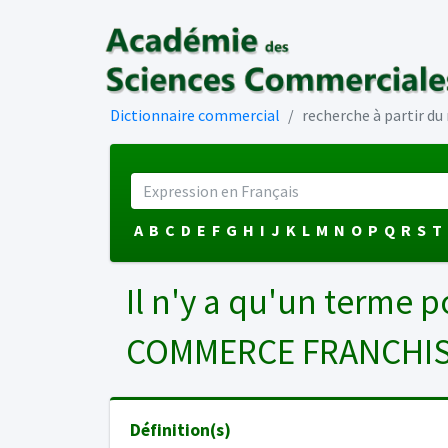
Dictionnaire commercial
recherche à partir d
A
B
C
D
E
F
G
H
I
J
K
L
M
N
O
P
Q
R
S
T
Il n'y a qu'un terme p
COMMERCE FRANCHI
Définition(s)