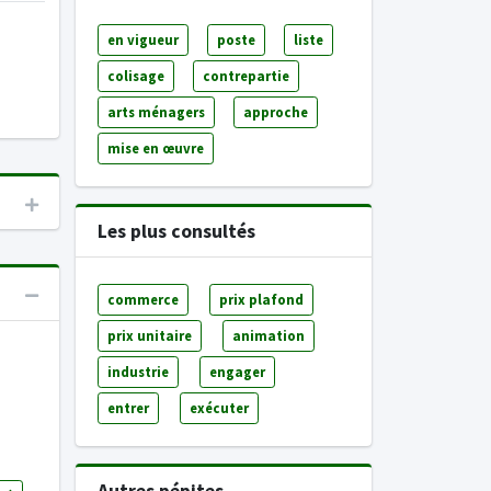
en vigueur
poste
liste
colisage
contrepartie
arts ménagers
approche
mise en œuvre
Les plus consultés
commerce
prix plafond
prix unitaire
animation
industrie
engager
entrer
exécuter