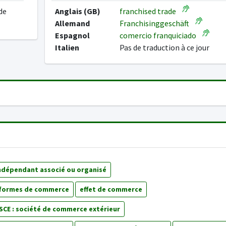
de
Anglais (GB)
franchised trade
Allemand
Franchisinggeschäft
Espagnol
comercio franquiciado
Italien
Pas de traduction à ce jour
ndépendant associé ou organisé
formes de commerce
effet de commerce
SCE : société de commerce extérieur