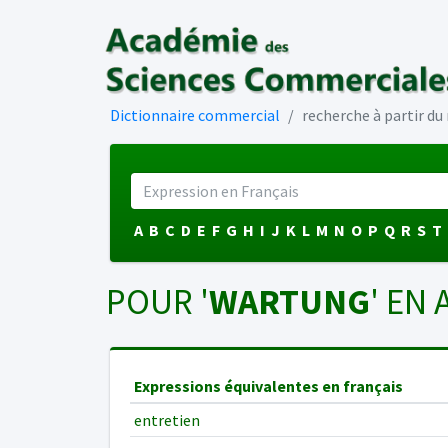
Dictionnaire commercial
recherche à partir d
A
B
C
D
E
F
G
H
I
J
K
L
M
N
O
P
Q
R
S
T
POUR '
WARTUNG
' EN
Expressions équivalentes en français
entretien