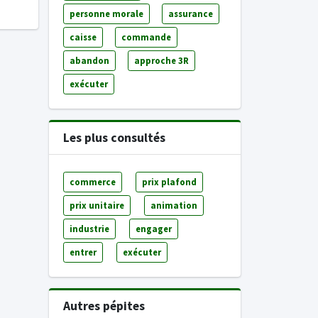
personne morale
assurance
caisse
commande
abandon
approche 3R
exécuter
Les plus consultés
commerce
prix plafond
prix unitaire
animation
industrie
engager
entrer
exécuter
Autres pépites