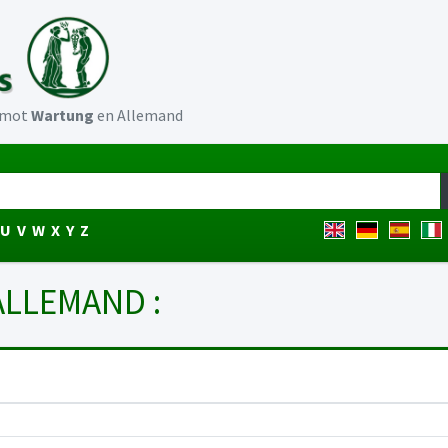
u mot
Wartung
en Allemand
U
V
W
X
Y
Z
 ALLEMAND :