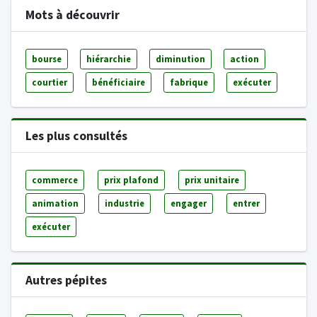
Mots à découvrir
bourse
hiérarchie
diminution
action
courtier
bénéficiaire
fabrique
exécuter
Les plus consultés
commerce
prix plafond
prix unitaire
animation
industrie
engager
entrer
exécuter
Autres pépites