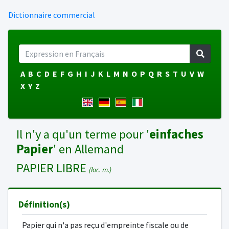
Dictionnaire commercial
A
B
C
D
E
F
G
H
I
J
K
L
M
N
O
P
Q
R
S
T
U
V
W
X
Y
Z
Il n'y a qu'un terme pour '
einfaches
Papier
' en Allemand
PAPIER LIBRE
(loc. m.)
Définition(s)
Papier qui n'a pas reçu d'empreinte fiscale ou de