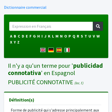
Dictionnaire commercial
A
B
C
D
E
F
G
H
I
J
K
L
M
N
O
P
Q
R
S
T
U
V
W
X
Y
Z
Il n'y a qu'un terme pour '
publicidad
connotativa
' en Espagnol
PUBLICITÉ CONNOTATIVE
(loc. f.)
Définition(s)
Forme de publicité qui s'adresse principalement aux