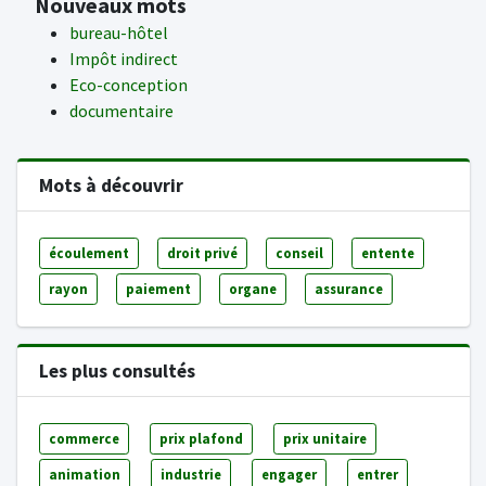
Nouveaux mots
bureau-hôtel
Impôt indirect
Eco-conception
documentaire
Mots à découvrir
écoulement
droit privé
conseil
entente
rayon
paiement
organe
assurance
Les plus consultés
commerce
prix plafond
prix unitaire
animation
industrie
engager
entrer