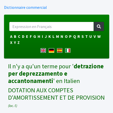
Dictionnaire commercial
A
B
C
D
E
F
G
H
I
J
K
L
M
N
O
P
Q
R
S
T
U
V
W
X
Y
Z
Il n'y a qu'un terme pour '
detrazione
per deprezzamento e
accantonamenti
' en Italien
DOTATION AUX COMPTES
D'AMORTISSEMENT ET DE PROVISION
(loc. f.)