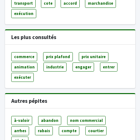
transport
cote
accord
marchandise
exécution
Les plus consultés
commerce
prix plafond
prix unitaire
animation
industrie
engager
entrer
exécuter
Autres pépites
à-valoir
abandon
nom commercial
arrhes
rabais
compte
courtier