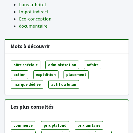
bureau-hôtel
Impôt indirect
Eco-conception
documentaire
Mots à découvrir
offre spéciale
administration
affaire
action
expédition
placement
marque dédiée
actif du bilan
Les plus consultés
commerce
prix plafond
prix unitaire