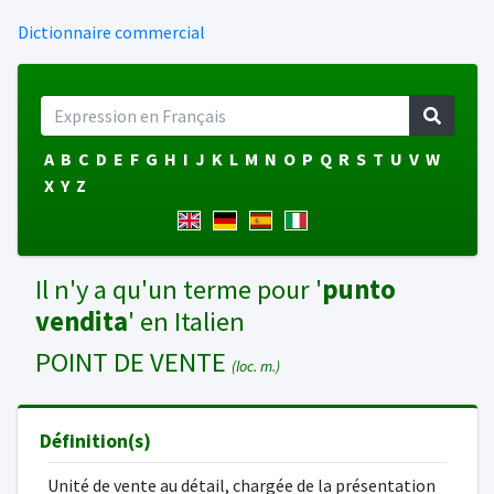
Dictionnaire commercial
A
B
C
D
E
F
G
H
I
J
K
L
M
N
O
P
Q
R
S
T
U
V
W
X
Y
Z
Il n'y a qu'un terme pour '
punto
vendita
' en Italien
POINT DE VENTE
(loc. m.)
Définition(s)
Unité de vente au détail, chargée de la présentation