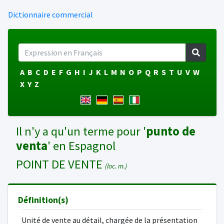
Dictionnaire commercial
A
B
C
D
E
F
G
H
I
J
K
L
M
N
O
P
Q
R
S
T
U
V
W
X
Y
Z
Il n'y a qu'un terme pour '
punto de
venta
' en Espagnol
POINT DE VENTE
(loc. m.)
Définition(s)
Unité de vente au détail, chargée de la présentation