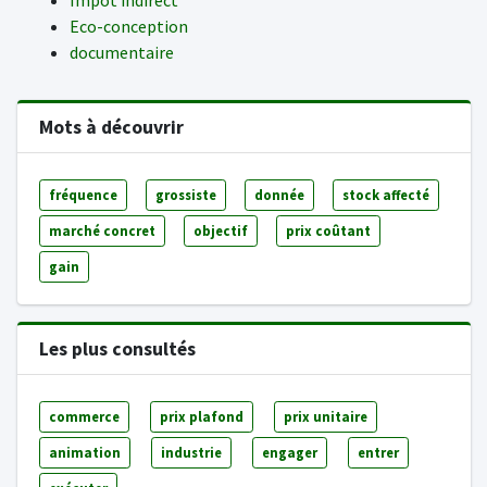
Impôt indirect
Eco-conception
documentaire
Mots à découvrir
fréquence
grossiste
donnée
stock affecté
marché concret
objectif
prix coûtant
gain
Les plus consultés
commerce
prix plafond
prix unitaire
animation
industrie
engager
entrer