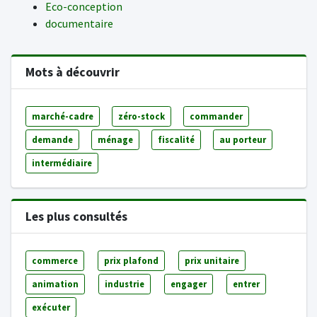
Eco-conception
documentaire
Mots à découvrir
marché-cadre
zéro-stock
commander
demande
ménage
fiscalité
au porteur
intermédiaire
Les plus consultés
commerce
prix plafond
prix unitaire
animation
industrie
engager
entrer
exécuter