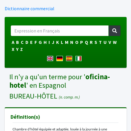
Dictionnaire commercial
A
B
C
D
E
F
G
H
I
J
K
L
M
N
O
P
Q
R
S
T
U
V
W
X
Y
Z
Il n'y a qu'un terme pour '
oficina-
hotel
' en Espagnol
BUREAU-HÔTEL
(n. comp. m.)
Définition(s)
Chambre d’hôtel équipée et adaptée, louée à la journée à une