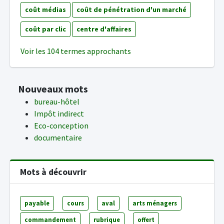
coût médias
coût de pénétration d'un marché
coût par clic
centre d'affaires
Voir les 104 termes approchants
Nouveaux mots
bureau-hôtel
Impôt indirect
Eco-conception
documentaire
Mots à découvrir
payable
cours
aval
arts ménagers
commandement
rubrique
offert