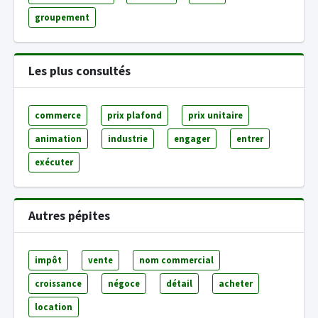
groupement
Les plus consultés
commerce
prix plafond
prix unitaire
animation
industrie
engager
entrer
exécuter
Autres pépites
impôt
vente
nom commercial
croissance
négoce
détail
acheter
location