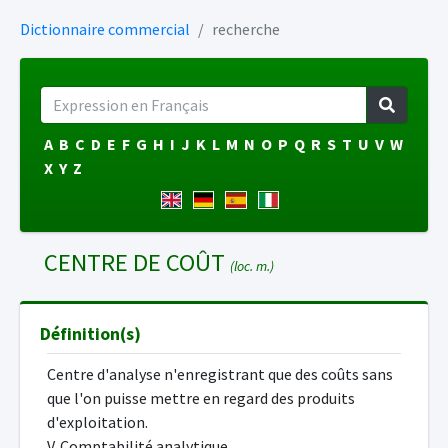
Dictionnaire commercial
recherche
A
B
C
D
E
F
G
H
I
J
K
L
M
N
O
P
Q
R
S
T
U
V
W
X
Y
Z
CENTRE DE COÛT
(loc. m.)
Définition(s)
Centre d'analyse n'enregistrant que des coûts sans
que l'on puisse mettre en regard des produits
d'exploitation.
V. Comptabilité analytique.