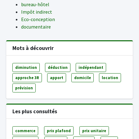
bureau-hôtel
Impôt indirect
Eco-conception
documentaire
Mots à découvrir
diminution
déduction
indépendant
approche 3R
apport
domicile
location
prévision
Les plus consultés
commerce
prix plafond
prix unitaire