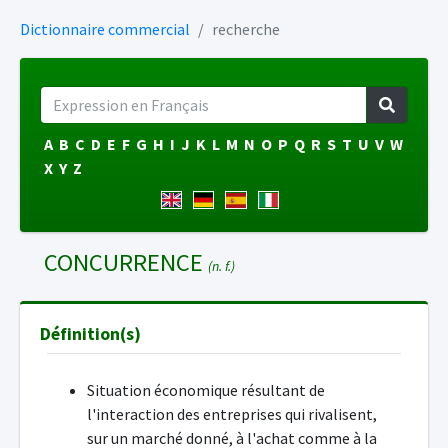
Dictionnaire commercial
recherche
A
B
C
D
E
F
G
H
I
J
K
L
M
N
O
P
Q
R
S
T
U
V
W
X
Y
Z
CONCURRENCE
(n. f.)
Définition(s)
Situation économique résultant de
l'interaction des entreprises qui rivalisent,
sur un marché donné, à l'achat comme à la