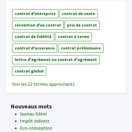
contrat d'entreprise
contrat de vente
résolution d'un contrat
prix de contrat
contrat de fidélité
contrat à terme
contrat d'assurance
contrat préliminaire
lettre d'agrément ou contrat d'agrément
contrat global
Voir les 22 termes approchants
Nouveaux mots
bureau-hôtel
Impôt indirect
Eco-conception