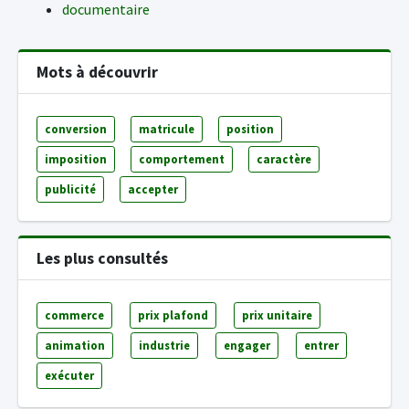
documentaire
Mots à découvrir
conversion
matricule
position
imposition
comportement
caractère
publicité
accepter
Les plus consultés
commerce
prix plafond
prix unitaire
animation
industrie
engager
entrer
exécuter