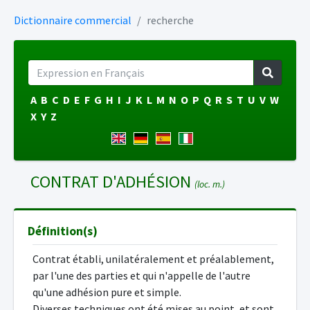
Dictionnaire commercial
recherche
A
B
C
D
E
F
G
H
I
J
K
L
M
N
O
P
Q
R
S
T
U
V
W
X
Y
Z
CONTRAT D'ADHÉSION
(loc. m.)
Définition(s)
Contrat établi, unilatéralement et préalablement,
par l'une des parties et qui n'appelle de l'autre
qu'une adhésion pure et simple.
Diverses techniques ont été mises au point, et sont