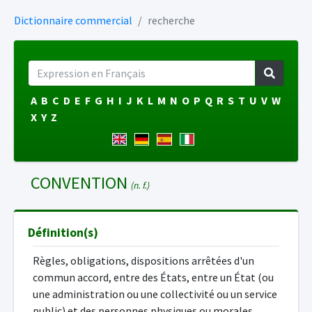
Dictionnaire commercial
recherche
A
B
C
D
E
F
G
H
I
J
K
L
M
N
O
P
Q
R
S
T
U
V
W
X
Y
Z
CONVENTION
(n. f.)
Définition(s)
Règles, obligations, dispositions arrêtées d'un
commun accord, entre des États, entre un État (ou
une administration ou une collectivité ou un service
public) et des personnes physiques ou morales