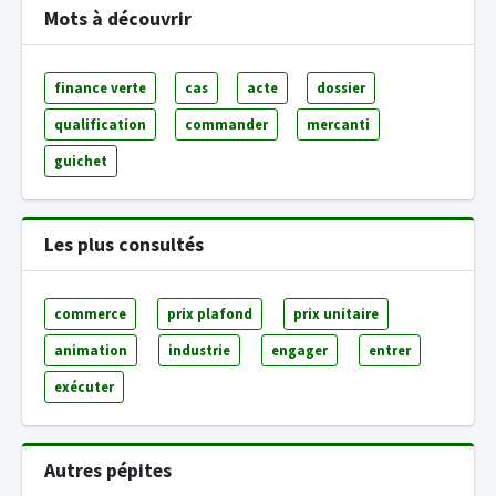
Mots à découvrir
finance verte
cas
acte
dossier
qualification
commander
mercanti
guichet
Les plus consultés
commerce
prix plafond
prix unitaire
animation
industrie
engager
entrer
exécuter
Autres pépites