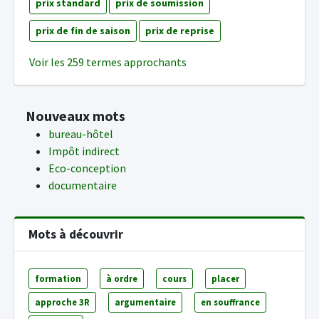
prix standard
prix de soumission
prix de fin de saison
prix de reprise
Voir les 259 termes approchants
Nouveaux mots
bureau-hôtel
Impôt indirect
Eco-conception
documentaire
Mots à découvrir
formation
à ordre
cours
placer
approche 3R
argumentaire
en souffrance