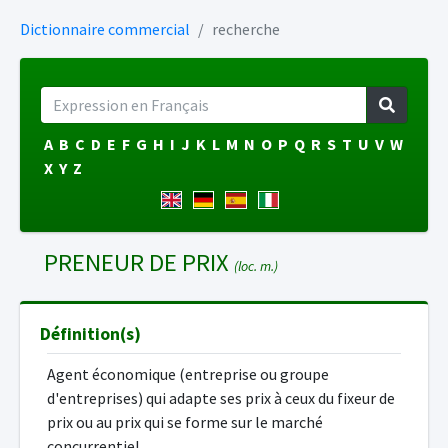
Dictionnaire commercial
recherche
A
B
C
D
E
F
G
H
I
J
K
L
M
N
O
P
Q
R
S
T
U
V
W
X
Y
Z
PRENEUR DE PRIX
(loc. m.)
Définition(s)
Agent économique (entreprise ou groupe
d'entreprises) qui adapte ses prix à ceux du fixeur de
prix ou au prix qui se forme sur le marché
concurrentiel.