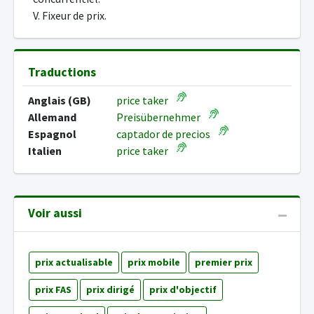
V. Fixeur de prix.
Traductions
Anglais (GB)
price taker
Allemand
Preisübernehmer
Espagnol
captador de precios
Italien
price taker
Voir aussi
prix actualisable
prix mobile
premier prix
prix FAS
prix dirigé
prix d'objectif