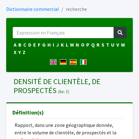
Dictionnaire commercial
recherche
A
B
C
D
E
F
G
H
I
J
K
L
M
N
O
P
Q
R
S
T
U
V
W
X
Y
Z
DENSITÉ DE CLIENTÈLE, DE
PROSPECTÉS
(loc. f.)
Définition(s)
Rapport, dans une zone géographique donnée,
entre le volume de clientèle, de prospectés et la