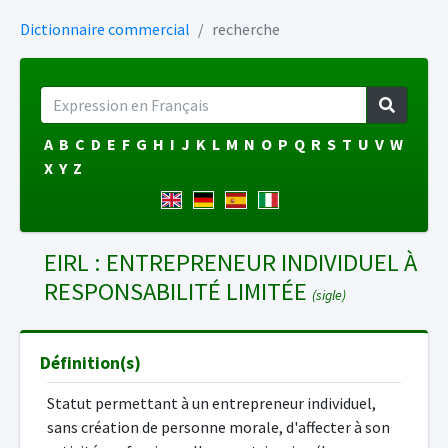
Dictionnaire commercial
recherche
A
B
C
D
E
F
G
H
I
J
K
L
M
N
O
P
Q
R
S
T
U
V
W
X
Y
Z
EIRL : ENTREPRENEUR INDIVIDUEL À
RESPONSABILITÉ LIMITÉE
(sigle)
Définition(s)
Statut permettant à un entrepreneur individuel,
sans création de personne morale, d'affecter à son