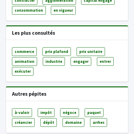
contracter
agglomération
capital engagé
consommation
en vigueur
Les plus consultés
commerce
prix plafond
prix unitaire
animation
industrie
engager
entrer
exécuter
Autres pépites
à-valoir
impôt
négoce
paquet
créancier
dépôt
domaine
arrhes