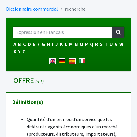
Dictionnaire commercial
recherche
A
B
C
D
E
F
G
H
I
J
K
L
M
N
O
P
Q
R
S
T
U
V
W
X
Y
Z
OFFRE
(n. f.)
Définition(s)
Quantité d'un bien ou d'un service que les
différents agents économiques d'un marché
(producteurs, distributeurs, importateurs),