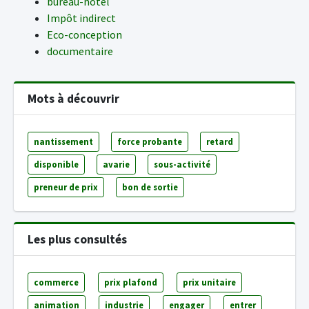
bureau-hôtel
Impôt indirect
Eco-conception
documentaire
Mots à découvrir
nantissement
force probante
retard
disponible
avarie
sous-activité
preneur de prix
bon de sortie
Les plus consultés
commerce
prix plafond
prix unitaire
animation
industrie
engager
entrer