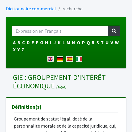
Dictionnaire commercial
recherche
A
B
C
D
E
F
G
H
I
J
K
L
M
N
O
P
Q
R
S
T
U
V
W
X
Y
Z
GIE : GROUPEMENT D'INTÉRÊT
ÉCONOMIQUE
(sigle)
Définition(s)
Groupement de statut légal, doté de la
personnalité morale et de la capacité juridique, qui,