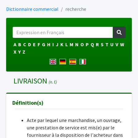
Dictionnaire commercial
recherche
A
B
C
D
E
F
G
H
I
J
K
L
M
N
O
P
Q
R
S
T
U
V
W
X
Y
Z
LIVRAISON
(n. f.)
Définition(s)
Acte par lequel une marchandise, un ouvrage,
une prestation de service est mis(e) par le
fournisseur à la disposition de l'acheteur dans